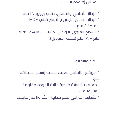
البوكس (قاعدة السرير):
* الإطار الأمامي والخلفي: خشب بليوود ١٨ ملم.
* الإطار الجانبي الأيمن والأيسر: خشب MDF
سماكة ٤ ملم.
* السطح العلوي للبـوكس: خشب MDF سماكة ٩
ملم – ١٨ ملم (حسب الموديل).
التنجيد والتغليف:
* البوكس بالكامل مغلف بطبقة إسفنج بسماكة ١
سم.
* مغلف بأقمشة خارجية عالية الجودة مقاومة
للغبار والماء.
* تشطيب احترافي يمنح مظهرًا أنيقًا وراحة إضافية.