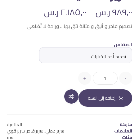
٩٨٩,٠٠
ر.س
–
٢.١٨٥,٠٠
ر.س
تصميم فاخر و أنيق و متانة تثق بها… وراحة لا تُضاهى
المقاس
+
-
إضافة إلى السلة
ماركة
العالمية
العلامات
سرير عملي
,
سرير فاخر
,
سرير قوي
فئات
سرير