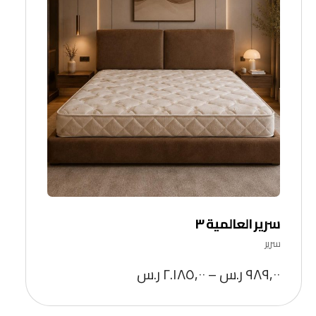
سرير العالمية ٣
سرير
٩٨٩,٠٠
ر.س
–
٢.١٨٥,٠٠
ر.س