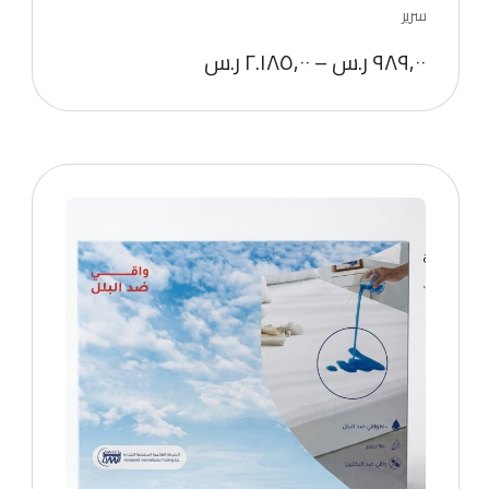
سرير
٩٨٩,٠٠
ر.س
–
٢.١٨٥,٠٠
ر.س