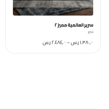
سرير العالمية مميز ٢
سرير
١.٣٨٠,٠٠
ر.س
–
٢.٤٨٤,٠٠
ر.س