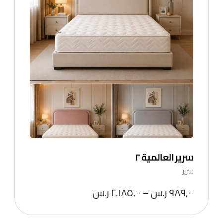
سرير العالمية ٢
سرير
٩٨٩,٠٠
ر.س
–
٢.١٨٥,٠٠
ر.س