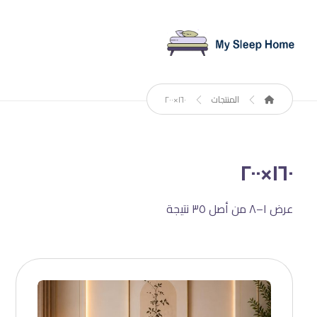
المنتجات
١٦٠×٢٠٠
١٦٠×٢٠٠
عرض ١–٨ من أصل ٣٥ نتيجة