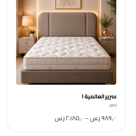
سرير العالمية ١
سرير
٩٨٩,٠٠
ر.س
–
٢.١٨٥,٠٠
ر.س