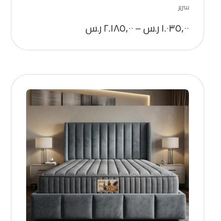
سرير
١.٠٣٥,٠٠
ر.س
–
٢.١٨٥,٠٠
ر.س