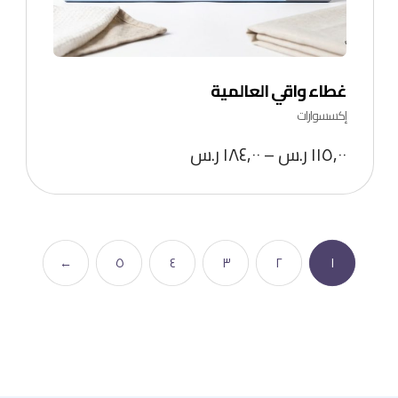
غطاء واقي العالمية
إكسسوارات
١١٥,٠٠
ر.س
–
١٨٤,٠٠
ر.س
←
٥
٤
٣
٢
١