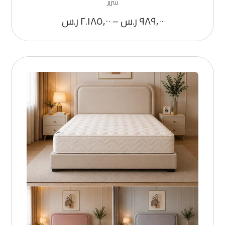
سرير
٩٨٩,٠٠
ر.س
–
٢.١٨٥,٠٠
ر.س