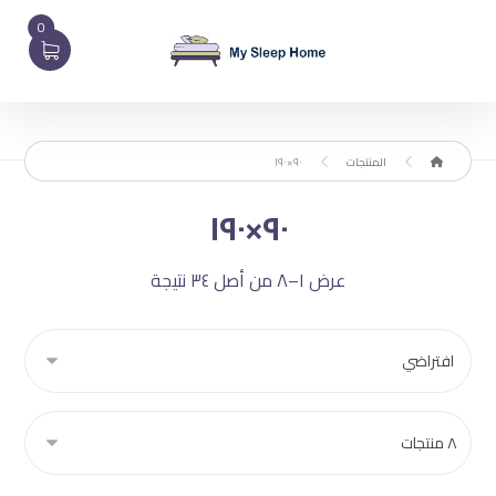
0
المنتجات
٩٠×١٩٠
٩٠×١٩٠
عرض ١–٨ من أصل ٣٤ نتيجة