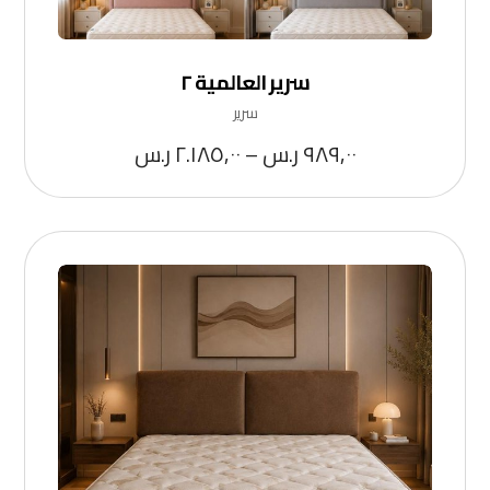
سرير العالمية ٢
سرير
٩٨٩,٠٠
ر.س
–
٢.١٨٥,٠٠
ر.س