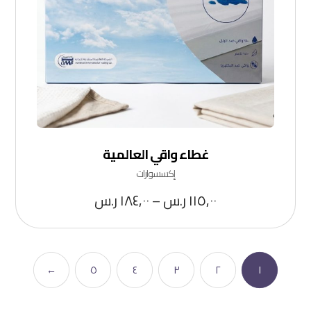
غطاء واقي العالمية
إكسسوارات
١١٥,٠٠
ر.س
–
١٨٤,٠٠
ر.س
←
٥
٤
٣
٢
١