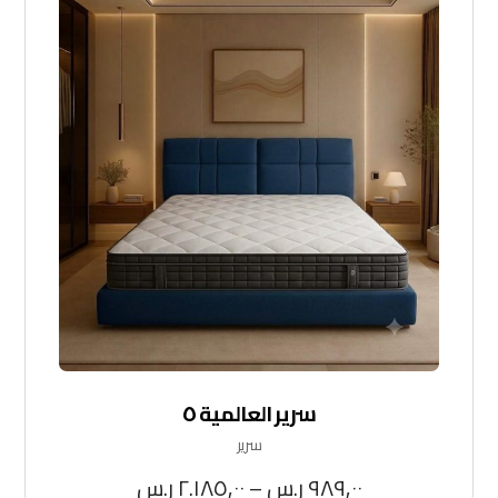
سرير العالمية ٥
سرير
٩٨٩,٠٠
ر.س
–
٢.١٨٥,٠٠
ر.س