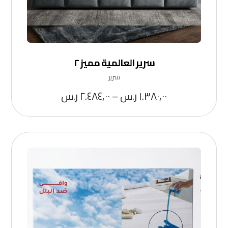
سرير العالمية مميز ٢
سرير
١.٣٨٠,٠٠
ر.س
–
٢.٤٨٤,٠٠
ر.س