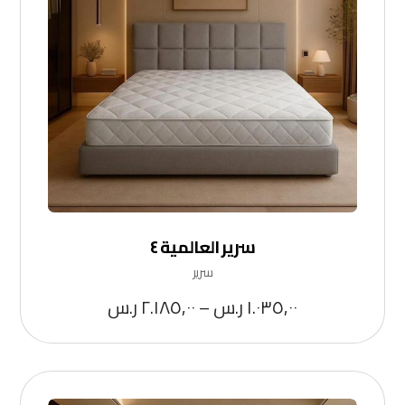
سرير العالمية ٤
سرير
١.٠٣٥,٠٠
ر.س
–
٢.١٨٥,٠٠
ر.س