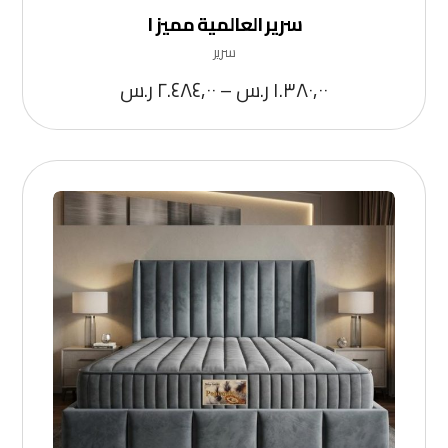
سرير العالمية مميز ١
سرير
١.٣٨٠,٠٠
ر.س
–
٢.٤٨٤,٠٠
ر.س