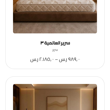
سرير العالمية ٣
سرير
٩٨٩,٠٠
ر.س
–
٢.١٨٥,٠٠
ر.س