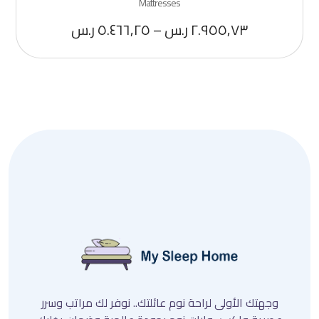
Mattresses
٢.٩٥٥,٧٣
ر.س
–
٥.٤٦٦,٢٥
ر.س
وجهتك الأولى لراحة نوم عائلتك.. نوفر لك مراتب وسرر