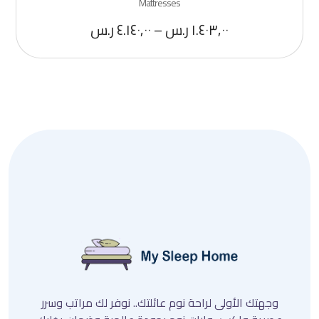
Mattresses
١.٤٠٣,٠٠
ر.س
–
٤.١٤٠,٠٠
ر.س
وجهتك الأولى لراحة نوم عائلتك.. نوفر لك مراتب وسرر