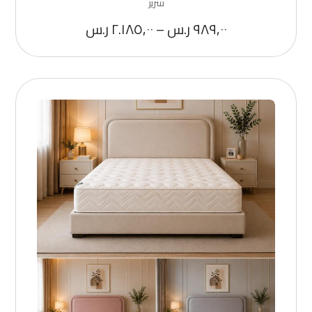
سرير
٩٨٩,٠٠
ر.س
–
٢.١٨٥,٠٠
ر.س