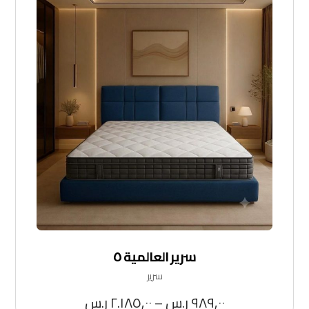
سرير العالمية ٥
سرير
٩٨٩,٠٠
ر.س
–
٢.١٨٥,٠٠
ر.س