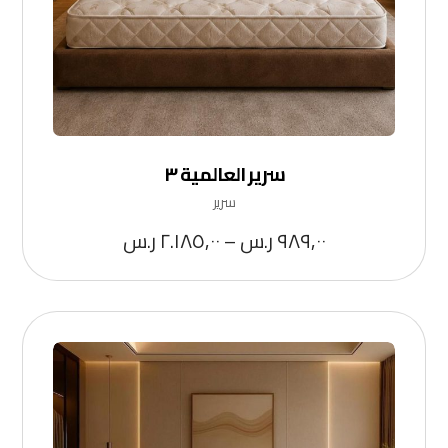
سرير العالمية ٣
سرير
٩٨٩,٠٠
ر.س
–
٢.١٨٥,٠٠
ر.س