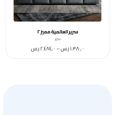
سرير العالمية مميز ٢
سرير
١.٣٨٠,٠٠
ر.س
–
٢.٤٨٤,٠٠
ر.س