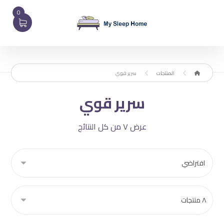
0
المنتجات
سرير قوي
سرير قوي
عرض ⁦٧⁩ من كل النتائج