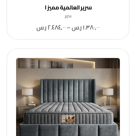
سرير العالمية مميز ١
سرير
١.٣٨٠,٠٠
ر.س
–
٢.٤٨٤,٠٠
ر.س