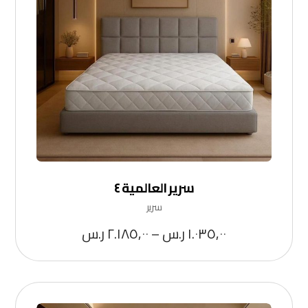
سرير العالمية ٤
سرير
١.٠٣٥,٠٠
ر.س
–
٢.١٨٥,٠٠
ر.س