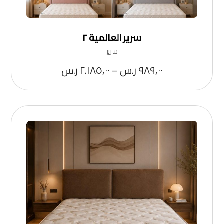
سرير العالمية ٢
سرير
٩٨٩,٠٠
ر.س
–
٢.١٨٥,٠٠
ر.س