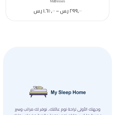
Mattresses
٢٩٩,٠٠
ر.س
–
١.٦١٠,٠٠
ر.س
وجهتك الأولى لراحة نوم عائلتك.. نوفر لك مراتب وسرر