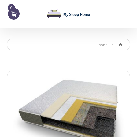
0
Qyadat