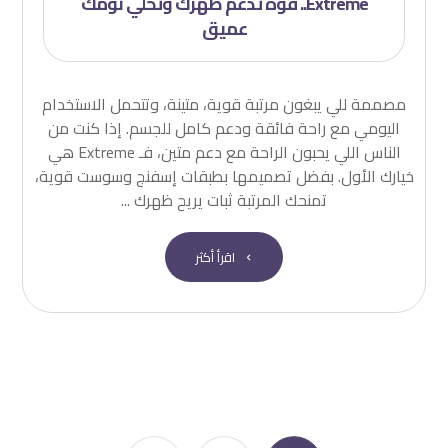
Extreme.. قوة تدعم ظهرك وتخلي نومك
عميق
مصممة للي يبغون مرتبة قوية، متينة، وتتحمل الاستخدام
اليومي مع راحة فائقة ودعم كامل للجسم. إذا كنت من
الناس اللي يحبون الراحة مع دعم متين، فـ Extreme هي
خيارك الأول. بفضل تصميمها بطبقات إسفنج وسوست قوية،
تمنحك المرتبة ثبات يريح ظهرك ...
اقرأ أكثر